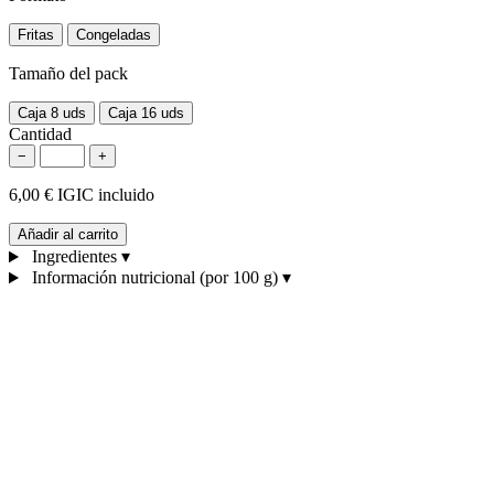
Fritas
Congeladas
Tamaño del pack
Caja 8 uds
Caja 16 uds
Cantidad
−
+
6,00 €
IGIC incluido
Añadir al carrito
Ingredientes
▾
Información nutricional (por 100 g)
▾