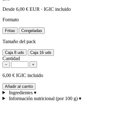
Desde
6,00 €
EUR · IGIC incluido
Formato
Fritas
Congeladas
Tamaño del pack
Caja 8 uds
Caja 16 uds
Cantidad
−
+
6,00 €
IGIC incluido
Añadir al carrito
Ingredientes
▾
Información nutricional (por 100 g)
▾