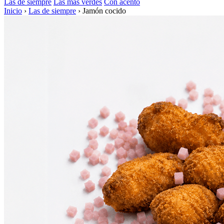
Las de siempre
Las más verdes
Con acento
Inicio
›
Las de siempre
›
Jamón cocido